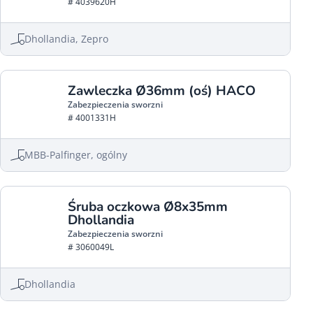
# 4039620H
Dhollandia, Zepro
Zawleczka Ø36mm (oś) HACO
Zabezpieczenia sworzni
# 4001331H
MBB-Palfinger, ogólny
Śruba oczkowa Ø8x35mm
Dhollandia
Zabezpieczenia sworzni
# 3060049L
Dhollandia