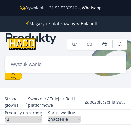
Przejdź do treści
Wywołanie +31 55 5330510
Whatsapp
Magazyn zlokalizowany w Holandii
Części do wszystkich głównych marek
Produkty
Wysyłka na cały świat
Otwórz menu
Wyszukiwanie
Strona
Sworznie / Tuleje / Rolki
Zabezpieczenia sworzni
główna
platformowe
Produkty na stronę
Sortuj według