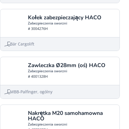
Kołek zabezpieczający HACO
Zabezpieczenia sworzni
# 3004276H
Bär Cargolift
Zawleczka Ø28mm (oś) HACO
Zabezpieczenia sworzni
# 4001328H
MBB-Palfinger, ogólny
Nakrętka M20 samohamowna
HACO
Zabezpieczenia sworzni