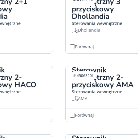
zny 2+1
wewnętrzny 3
kowy
przyciskowy
dia
Dhollandia
ewnętrzne
Sterowania wewnętrzne
Dhollandia
Porównaj
ik
Sterownik
zny 2-
wewnętrzny 2-
# 4506320L
kowy HACO
przyciskowy AMA
ewnętrzne
Sterowania wewnętrzne
AMA
Porównaj