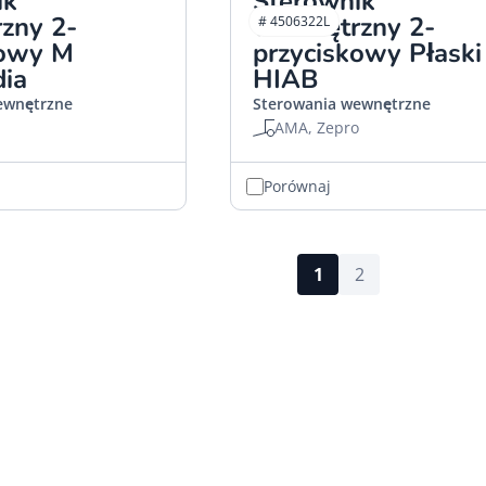
ik
Sterownik
zny 2-
wewnętrzny 2-
# 4506322L
kowy M
przyciskowy Płaski
dia
HIAB
ewnętrzne
Sterowania wewnętrzne
AMA, Zepro
Porównaj
1
2