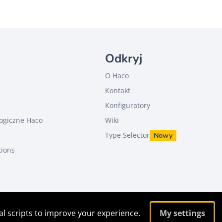
Odkryj
O Haco
Kontakt
u
Konfiguratory
ogiczne Haco
Wiki
Type Selector
Nowy
tions
al scripts to improve your experience.
My settings