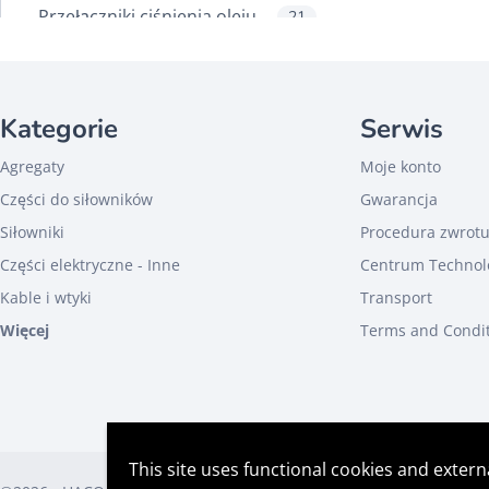
Przełączniki ciśnienia oleju
21
Przełączniki kabinowe
5
Przełączniki kołyskowe
6
Kategorie
Serwis
Przyciski obrotowe i
75
naciskowe
Agregaty
Moje konto
Skrzynki sterownicze
149
Części do siłowników
Gwarancja
Sterowania ręczne
93
Siłowniki
Procedura zwrot
Sterowania wewnętrzne
16
Części elektryczne - Inne
Centrum Technol
Kable i wtyki
Transport
Nr of buttons
Więcej
Terms and Condi
Sterowanie nożne
114
Sterowanie zewnętrzne
15
Wyłączniki krańcowe
7
This site uses functional cookies and extern