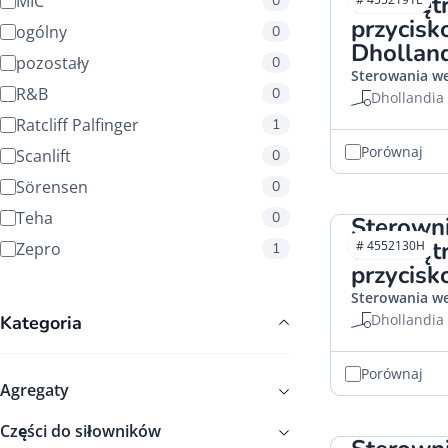
wewnętr
MIC
0
przycis
ogólny
0
Dhollan
pozostały
0
Sterowania w
R&B
0
Dhollandia
Ratcliff Palfinger
1
Porównaj
Scanlift
0
Sörensen
0
Teha
0
Sterown
wewnętr
# 4552130H
Zepro
1
przycis
Sterowania w
Dhollandia
Kategoria
Porównaj
Agregaty
Części do siłowników