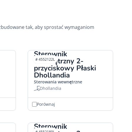
ą zbudowane tak, aby sprostać wymaganiom
Sterownik
wewnętrzny 2-
# 4552122L
przyciskowy Płaski
Dhollandia
Sterowania wewnętrzne
Dhollandia
Porównaj
Sterownik
# 4552189L