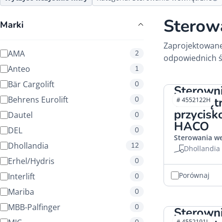
Sterow
Marki
Zaprojektowane
AMA
2
odpowiednich ś
Anteo
1
Bär Cargolift
0
Sterown
Behrens Eurolift
0
wewnętr
# 4552122H
przycisk
Dautel
0
HACO
DEL
0
Sterowania w
Dhollandia
12
Dhollandia
Erhel/Hydris
0
Porównaj
Interlift
0
Mariba
0
MBB-Palfinger
0
Sterown
# 4552191L