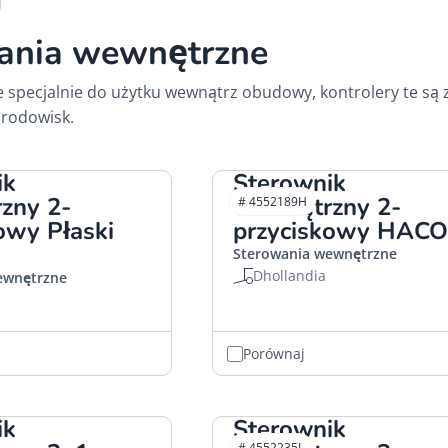
ania wewnętrzne
 specjalnie do użytku wewnątrz obudowy, kontrolery te s
rodowisk.
ik
Sterownik
zny 2-
wewnętrzny 2-
# 4552189H
owy Płaski
przyciskowy HACO
Sterowania wewnętrzne
Dhollandia
ewnętrzne
Porównaj
ik
Sterownik
# 4552235L