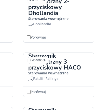
wewnętrzny 2-
przyciskowy
Dhollandia
Sterowania wewnętrzne
Dhollandia
Porównaj
Sterownik
wewnętrzny 3-
# 4540005H
przyciskowy HACO
Sterowania wewnętrzne
Ratcliff Palfinger
Porównaj