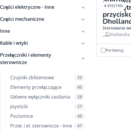
Sterown
wewnętr
# 4552190L
Części elektryczne - Inne
przycis
Części mechaniczne
Dhollan
Sterowania w
Inne
Dhollandia
Kable i wtyki
Porównaj
Przełączniki i elementy
sterownicze
Czujniki zbliżeniowe
25
Elementy przełączające
45
Główne wyłączniki zasilania
18
Joysticki
27
Poziomice
45
Przeł. i el. sterownicze - Inne
47