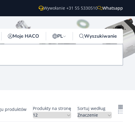
Wywołanie +31 55 5330510
Whatsapp
Moje HACO
PL
Wyszukiwanie
Produkty na stronę
Sortuj według
gu produktów