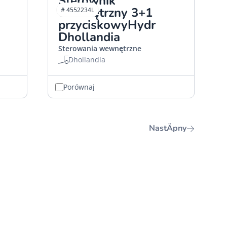
Sterownik
wewnętrzny 3+1
# 4552234L
przyciskowyHydr
Dhollandia
Sterowania wewnętrzne
Dhollandia
Porównaj
NastÄpny