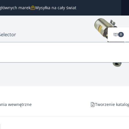
 głównych marek
Wysyłka na cały świat
Selector
0
ania wewnętrzne
Tworzenie katalo