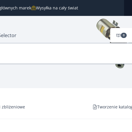
 głównych marek
Wysyłka na cały świat
Selector
0
i zbliżeniowe
Tworzenie katalo