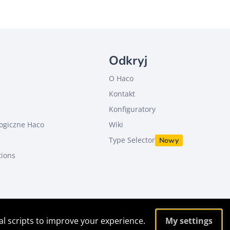
Odkryj
O Haco
Kontakt
u
Konfiguratory
ogiczne Haco
Wiki
Type Selector
Nowy
tions
al scripts to improve your experience.
My settings