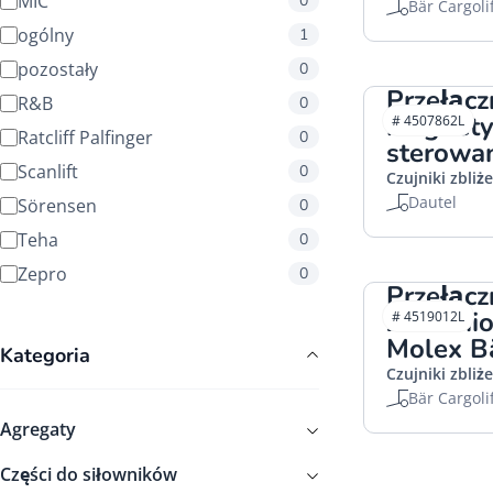
MIC
0
Bär Cargoli
ogólny
1
pozostały
0
Przełącz
R&B
0
magnety
# 4507862L
Ratcliff Palfinger
0
sterowan
Scanlift
0
Czujniki zbliż
Dautel
Sörensen
0
Teha
0
Zepro
0
Przełącz
zbliżen
# 4519012L
Molex Bä
Kategoria
Czujniki zbliż
Bär Cargoli
Agregaty
Części do siłowników