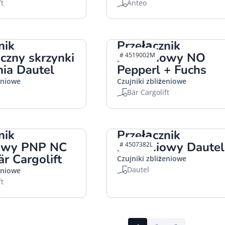
ft
Anteo
nik
Przełącznik
czny skrzynki
zbliżeniowy NO
# 4519002M
ia Dautel
Pepperl + Fuchs
eniowe
Czujniki zbliżeniowe
Bär Cargolift
nik
Przełącznik
iowy PNP NC
zbliżeniowy Dautel
# 4507382L
r Cargolift
Czujniki zbliżeniowe
Dautel
eniowe
ft