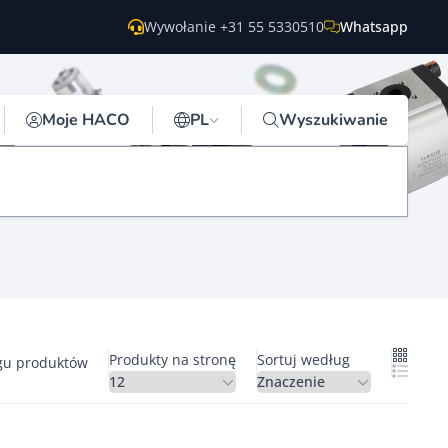
Wywołanie +31 55 5330510
Whatsapp
Moje HACO
PL
Wyszukiwanie
Produkty na stronę
Sortuj według
gu produktów