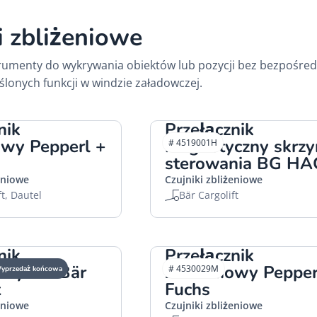
i zbliżeniowe
trumenty do wykrywania obiektów lub pozycji bez bezpośred
ślonych funkcji w windzie załadowczej.
nik
Przełącznik
owy Pepperl +
magnetyczny skrzy
# 4519001H
sterowania BG H
eniowe
Czujniki zbliżeniowe
ft, Dautel
Bär Cargolift
nik
Przełącznik
iowy NC Bär
zbliżeniowy Pepper
# 4530029M
yprzedaż końcowa
t
Fuchs
eniowe
Czujniki zbliżeniowe