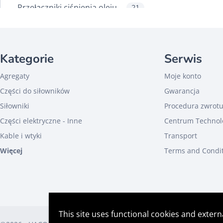
Przełączniki ciśnienia oleju
21
Przełączniki kabinowe
5
Przełączniki kołyskowe
6
Kategorie
Serwis
Przyciski obrotowe i
75
naciskowe
Agregaty
Moje konto
Skrzynki sterownicze
149
Części do siłowników
Gwarancja
Sterowania ręczne
93
Siłowniki
Procedura zwrot
Sterowania wewnętrzne
16
Części elektryczne - Inne
Centrum Technol
Sterowanie nożne
114
Kable i wtyki
Transport
Więcej
Sterowanie zewnętrzne
Terms and Condi
15
Wyłączniki krańcowe
7
Silniki, pompy i przekaźniki silnik
Siłowniki
This site uses functional cookies and extern