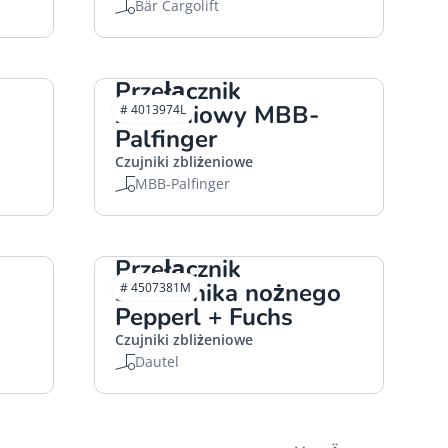
Bär Cargolift
Przełącznik
zbliżeniowy MBB-
# 4013974L
Palfinger
Czujniki zbliżeniowe
MBB-Palfinger
Przełącznik
sterownika nożnego
# 4507381M
Pepperl + Fuchs
Czujniki zbliżeniowe
Dautel