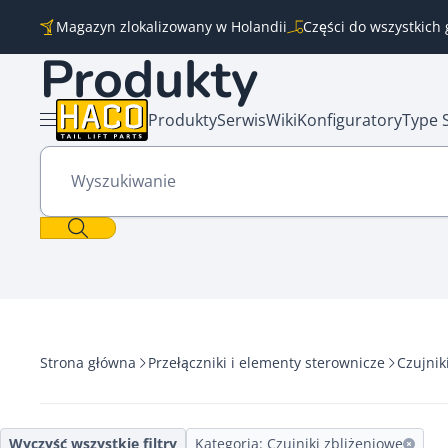
Przejdź do treści
Magazyn zlokalizowany w Holandii
Części do wszystkich
Produkty
Produkty
Serwis
Wiki
Konfiguratory
Type 
Otwórz menu
Wyszukiwanie
Strona główna
Przełączniki i elementy sterownicze
Czujnik
Wyczyść wszystkie filtry
Kategoria: Czujniki zbliżeniowe