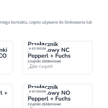
niego kontaktu, często używane do blokowania lub
Przełącznik
nki
zbliżeniowy NC
# 4519003M
ACO
Pepperl + Fuchs
Czujniki zbliżeniowe
Bär Cargolift
Przełącznik
l +
zbliżeniowy NO
# 4519004M
Pepperl + Fuchs
Czujniki zbliżeniowe