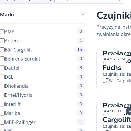
Czujnik
Marki
Precyzyjne ins
AMA
0
zwalniania okre
Anteo
1
Bär Cargolift
15
Przełącz
Behrens Eurolift
0
zbliżeni
# 4507378M
Fuchs
Dautel
8
Czujniki zbliż
DEL
0
Bär Cargoli
Dhollandia
0
Erhel/Hydris
0
Interlift
Przełącz
0
zbliżen
# 4519011L
W
Mariba
0
Cargolif
MBB-Palfinger
1
Czujniki zbliż