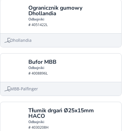
Ogranicznik gumowy
Dhollandia
Odbojniki
# 4051422L
Dhollandia
Bufor MBB
Odbojniki
# 4008896L
MBB-Palfinger
Tłumik drgań Ø25x15mm
HACO
Odbojniki
# 4030208H