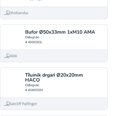
Dhollandia
Bufor Ø50x33mm 1xM10 AMA
Odbojniki
# 4006583L
AMA
Tłumik drgań Ø20x20mm
HACO
Odbojniki
# 4040050H
Ratcliff Palfinger