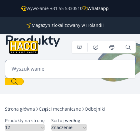
Przejdź do treści
Wywołanie +31 55 5330510
Whatsapp
Magazyn zlokalizowany w Holandii
Części do wszystkich głównych marek
Produkty
Wysyłka na cały świat
Otwórz menu
Wyszukiwanie
Strona główna
Części mechaniczne
Odbojniki
Produkty na stronę
Sortuj według