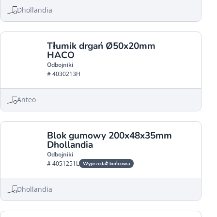
Dhollandia
Tłumik drgań Ø50x20mm
HACO
Odbojniki
# 4030213H
Anteo
Blok gumowy 200x48x35mm
Dhollandia
Odbojniki
# 4051251L
Wyprzedaż końcowa
Dhollandia