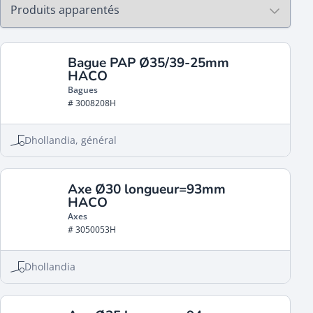
Bague PAP Ø35/39-25mm
HACO
Bagues
# 3008208H
Dhollandia, général
Axe Ø30 longueur=93mm
HACO
Axes
# 3050053H
Dhollandia