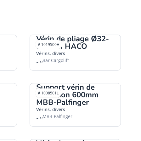
Vérin de pliage Ø32-
130mm HACO
# 1019500H
Vérins, divers
Bär Cargolift
Support vérin de
rétraction 600mm
# 1008501L
MBB-Palfinger
Vérins, divers
MBB-Palfinger