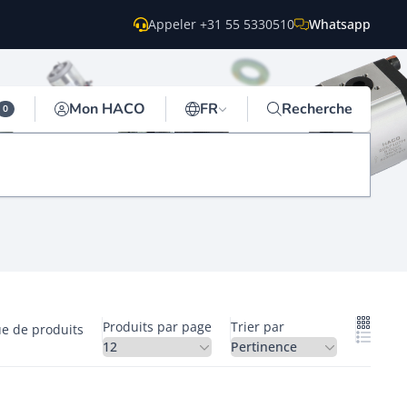
Appeler +31 55 5330510
Whatsapp
Mon HACO
FR
Recherche
0
Produits par page
Trier par
ue de produits