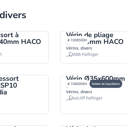
 divers
ssort à
Vérin de pliage
/40mm HACO
Ø30/40mm HACO
# 1008500H
Vérins, divers
ft
MBB-Palfinger
ressort
Vérin Ø35x600mm
LSP10
HACO
# 1040006H
Soldes de liquidation
dia
Vérins, divers
Ratcliff Palfinger