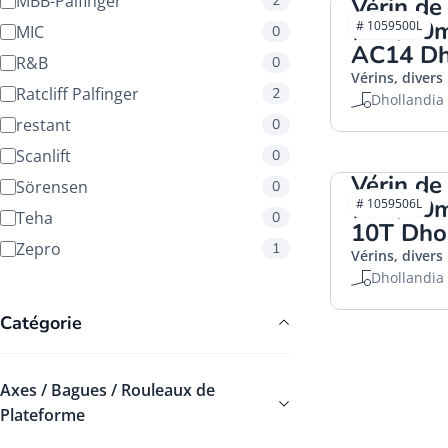
MBB-Palfinger
2
Vérin de
Ø40/60
# 1059500L
MIC
0
AC14 Dh
R&B
0
Vérins, divers
Ratcliff Palfinger
2
Dhollandia
restant
0
Scanlift
0
Vérin de
Sörensen
0
Ø40/70
# 1059506L
Teha
0
10T Dho
Zepro
1
Vérins, divers
Dhollandia
Catégorie
Axes / Bagues / Rouleaux de
Plateforme