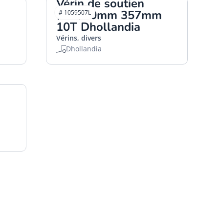
Vérin de soutien
Ø40/70mm 357mm
# 1059507L
10T Dhollandia
Vérins, divers
Dhollandia