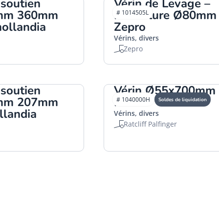
 soutien
Vérin de Levage –
mm 360mm
Fermeture Ø80mm
# 1014505L
ollandia
Zepro
Vérins, divers
Zepro
 soutien
Vérin Ø55x700mm
mm 207mm
HACO
# 1040000H
Soldes de liquidation
llandia
Vérins, divers
Ratcliff Palfinger