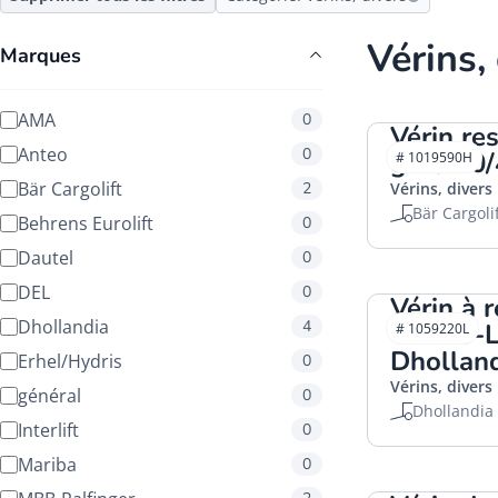
Vérins,
Marques
AMA
0
Vérin re
Anteo
0
gazØ20
# 1019590H
Bär Cargolift
2
Vérins, divers
Bär Cargoli
Behrens Eurolift
0
Dautel
0
DEL
0
Vérin à 
Dhollandia
4
VC190-
# 1059220L
Dhollan
Erhel/Hydris
0
Vérins, divers
général
0
Dhollandia
Interlift
0
Mariba
0