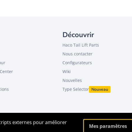
Découvrir
Haco Tail Lift Parts
Nous contacter
our
Configurateurs
Center
Wiki
Nouvelles
tions
Type Selector
Nouveau
scripts externes pour améliorer
Mes paramètres