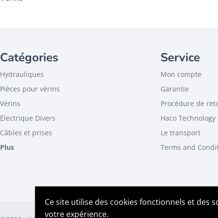
Vérins de fermeture
190
Vérins de levage
182
Catégories
Vérins de rétraction
Service
21
Vérins mémoire
17
Hydrauliques
Mon compte
Vérins, divers
11
Pièces pour vérins
Garantie
Vérins
Procédure de ret
Électrique Divers
Haco Technology 
Câbles et prises
Le transport
Plus
Terms and Condi
Ce site utilise des cookies fonctionnels et des 
votre expérience.