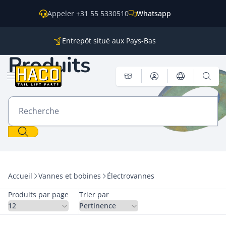
Skip to content
Appeler +31 55 5330510
Whatsapp
Entrepôt situé aux Pays-Bas
Des pièces pour toutes les grandes marques
Produits
Expéditions dans le monde entier
Ouvrir le menu
Recherche
Accueil
Vannes et bobines
Électrovannes
Produits par page
Trier par