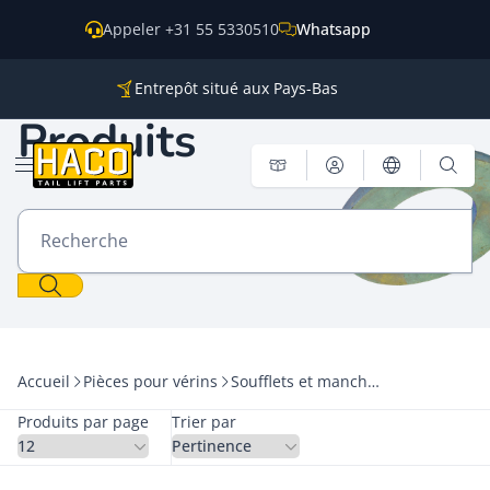
Skip to content
Appeler +31 55 5330510
Whatsapp
Entrepôt situé aux Pays-Bas
Des pièces pour toutes les grandes marques
Produits
Expéditions dans le monde entier
Ouvrir le menu
Recherche
Accueil
Pièces pour vérins
Soufflets et manchons de protection
Produits par page
Trier par