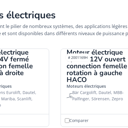
 électriques
t le pilier de nombreux systèmes, des applications légères 
e et sont disponibles dans différents niveaux de puissance 
lectrique
Moteur électrique
4V fermé
0,8kW 12V ouvert
# 2001169H
on femelle
connection femelle
à droite
rotation à gauche
HACO
riques
Moteurs électriques
s Eurolift, Dautel,
Bär Cargolift, Dautel, MBB-
 Mariba, Scanlift,
Palfinger, Sörensen, Zepro
o
Comparer