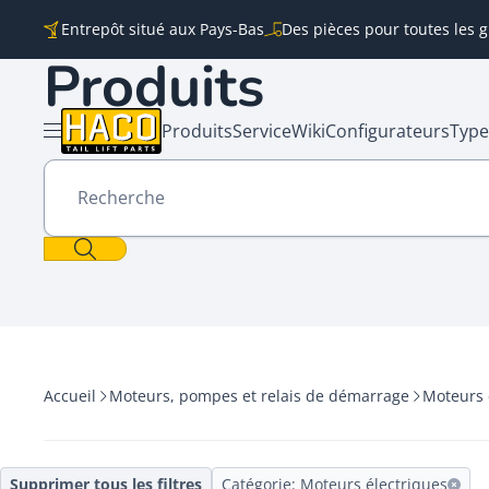
Skip to content
Entrepôt situé aux Pays-Bas
Des pièces pour toutes les
Produits
Produits
Service
Wiki
Configurateurs
Type
Ouvrir le menu
Recherche
Accueil
Moteurs, pompes et relais de démarrage
Moteurs 
Supprimer tous les filtres
Catégorie: Moteurs électriques