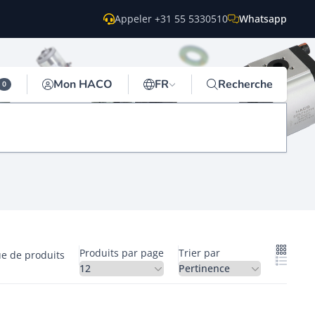
Appeler +31 55 5330510
Whatsapp
Mon HACO
FR
Recherche
0
Produits par page
Trier par
ue de produits