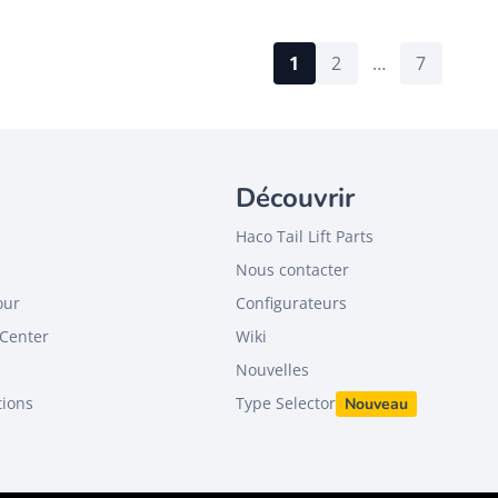
1
2
…
7
Découvrir
Haco Tail Lift Parts
Nous contacter
our
Configurateurs
Center
Wiki
Nouvelles
tions
Type Selector
Nouveau