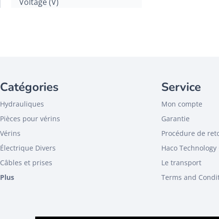
Voltage (V)
12
24
Puissance (kW)
Rotation
CCW
Catégories
Service
CW
Hydrauliques
Mon compte
CW/CCW
Pièces pour vérins
Garantie
Raccordement
Femelle
Vérins
Procédure de ret
Male
Électrique Divers
Haco Technology 
Etoile
Câbles et prises
Le transport
Plus
Ouvert/fermé
Terms and Condi
Fermé
Ouvert