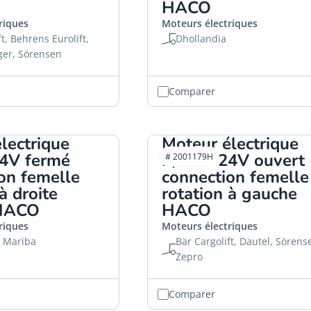
HACO
riques
Moteurs électriques
t, Behrens Eurolift,
Dhollandia
ger, Sörensen
Comparer
lectrique
Moteur électrique
4V fermé
2,0kW 24V ouvert
# 2001179H
on femelle
connection femelle
à droite
rotation à gauche
 HACO
HACO
riques
Moteurs électriques
, Mariba
Bär Cargolift, Dautel, Sörens
Zepro
Comparer