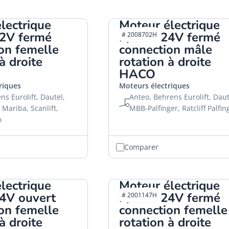
lectrique
Moteur électrique
2V fermé
2,0kW 24V fermé
# 2008702H
on femelle
connection mâle
à droite
rotation à droite
HACO
riques
Moteurs électriques
s Eurolift, Dautel,
Anteo, Behrens Eurolift, Daut
 Mariba, Scanlift,
MBB-Palfinger, Ratcliff Palfin
o
Comparer
lectrique
Moteur électrique
4V ouvert
2,0kW 24V fermé
# 2001147H
on femelle
connection femelle
à droite
rotation à droite