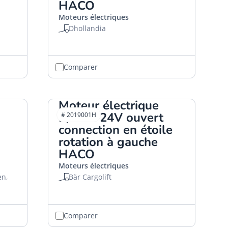
HACO
Moteurs électriques
Dhollandia
Comparer
Moteur électrique
2,0kW 24V ouvert
# 2019001H
connection en étoile
rotation à gauche
HACO
Moteurs électriques
en,
Bär Cargolift
Comparer