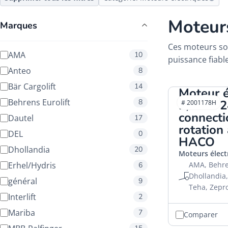
Moteurs
Marques
Ces moteurs son
AMA
10
puissance fiabl
Anteo
8
Bär Cargolift
14
Moteur é
Behrens Eurolift
8
2,0kW 2
# 2001178H
connecti
Dautel
17
rotation 
DEL
0
HACO
Dhollandia
20
Moteurs élect
Erhel/Hydris
AMA, Behren
6
Dhollandia,
général
9
Teha, Zepr
Interlift
2
Mariba
7
Comparer