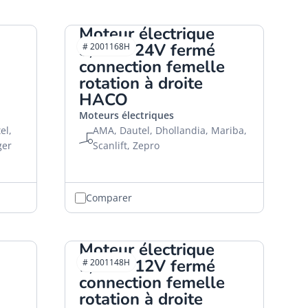
Moteur électrique
3,0kW 24V fermé
# 2001168H
connection femelle
rotation à droite
HACO
Moteurs électriques
el,
AMA, Dautel, Dhollandia, Mariba,
ger
Scanlift, Zepro
Comparer
Moteur électrique
1,2kW 12V fermé
# 2001148H
connection femelle
rotation à droite