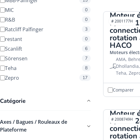
MBB-Palfinger
15
MIC
0
Moteur é
R&B
0
2,0kW 1
# 2001177H
connecti
Ratcliff Palfinger
3
rotation 
restant
0
HACO
Scanlift
6
Moteurs élect
Sörensen
7
AMA, Behren
Dhollandia,
Teha
8
Teha, Zepr
Zepro
17
Comparer
Catégorie
Moteur é
2,0kW 2
# 2008749H
Axes / Bagues / Rouleaux de
connecti
Plateforme
rotation 