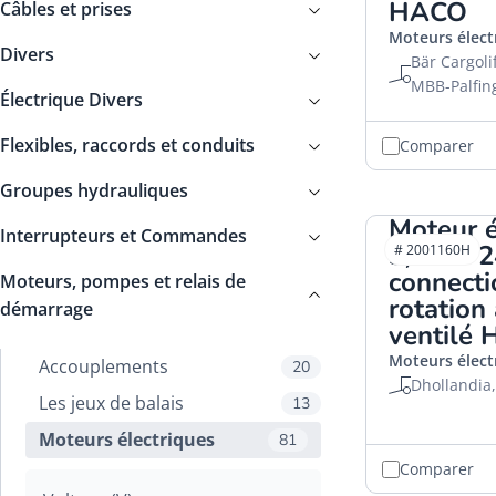
HACO
Câbles et prises
Moteurs élect
Divers
Bär Cargolif
MBB-Palfin
Électrique Divers
Flexibles, raccords et conduits
Comparer
Groupes hydrauliques
Moteur é
Interrupteurs et Commandes
3,0kW 2
# 2001160H
connecti
Moteurs, pompes et relais de
rotation 
démarrage
ventilé
Moteurs élect
Accouplements
20
Dhollandia
Les jeux de balais
13
Moteurs électriques
81
Comparer