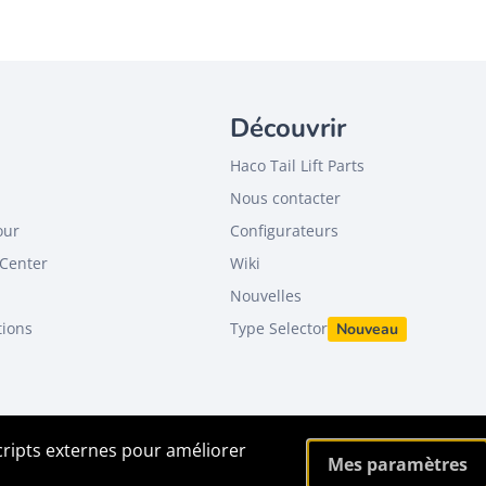
Découvrir
Haco Tail Lift Parts
Nous contacter
our
Configurateurs
Center
Wiki
Nouvelles
tions
Type Selector
Nouveau
scripts externes pour améliorer
Mes paramètres