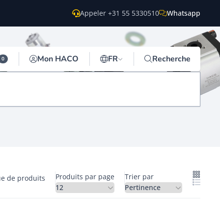
Appeler +31 55 5330510
Whatsapp
Mon HACO
FR
Recherche
0
Produits par page
Trier par
ue de produits