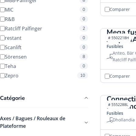
MBB-Palfinger
8
MIC
Comparer
0
R&B
0
Ratcliff Palfinger
2
Mega fus
restant
Amp. H
0
# 5502218H
Fusibles
Scanlift
0
Anteo, Bär 
Sörensen
8
Ratcliff Pal
Teha
0
Zepro
10
Comparer
Connecti
Catégorie
Dhollan
# 5552288L
Fusibles
Axes / Bagues / Rouleaux de
Dhollandia
Plateforme