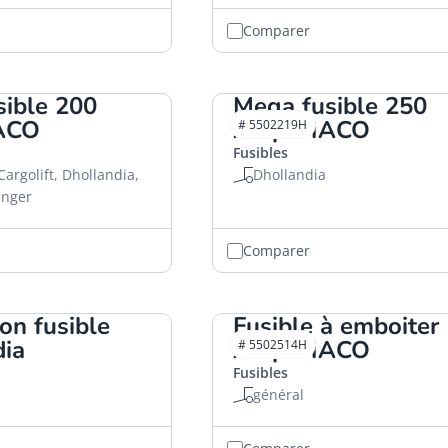
Comparer
ible 200
Mega fusible 250
ACO
Amp. HACO
# 5502219H
Fusibles
Cargolift, Dhollandia,
Dhollandia
finger
Comparer
on fusible
Fusible à emboiter
dia
Amp. HACO
# 5502514H
Fusibles
général