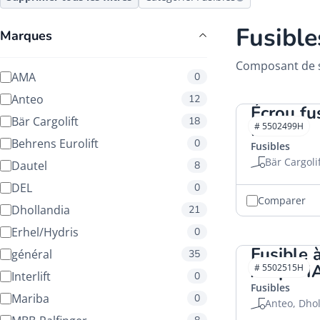
Fusible
Marques
Composant de sé
AMA
0
Anteo
12
Écrou fu
Bär Cargolift
18
HACO
# 5502499H
Behrens Eurolift
0
Fusibles
Bär Cargoli
Dautel
8
DEL
0
Comparer
Dhollandia
21
Erhel/Hydris
0
Fusible 
général
35
Amp. H
# 5502515H
Interlift
0
Fusibles
Mariba
0
Anteo, Dhol