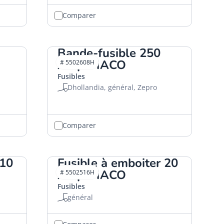
Comparer
Bande-fusible 250
Amp. HACO
# 5502608H
Fusibles
Dhollandia, général, Zepro
Comparer
 10
Fusible à emboiter 20
Amp. HACO
# 5502516H
Fusibles
général