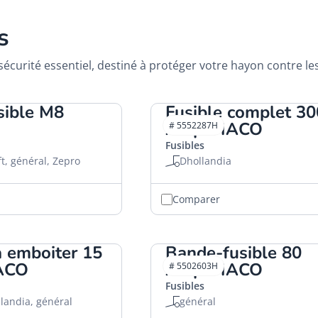
s
curité essentiel, destiné à protéger votre hayon contre les 
sible M8
Fusible complet 30
Amp. HACO
# 5552287H
Fusibles
ft, général, Zepro
Dhollandia
Comparer
à emboiter 15
Bande-fusible 80
ACO
Amp. HACO
# 5502603H
Fusibles
landia, général
général