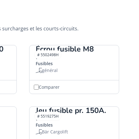
surcharges et les courts-circuits.
0
Écrou fusible M8
HACO
# 5502498H
Fusibles
général
Comparer
Jeu fusible pr. 150A.
HACO
# 5519275H
Fusibles
Bär Cargolift