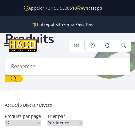
Skip to content
Appeler +31 55 5330510
Whatsapp
Entrepôt situé aux Pays-Bas
Des pièces pour toutes les grandes marques
Produits
Expéditions dans le monde entier
Ouvrir le menu
Recherche
Accueil
Divers
Divers
Produits par page
Trier par