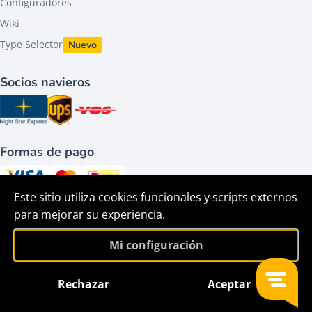
Configuradores
Wiki
Type Selector
Nuevo
Socios navieros
Formas de pago
Este sitio utiliza cookies funcionales y scripts externos
Síguenos en
para mejorar su experiencia.
Mi configuración
Rechazar
Aceptar
©2026 - HACO parts bv - Todos los derechos reservados