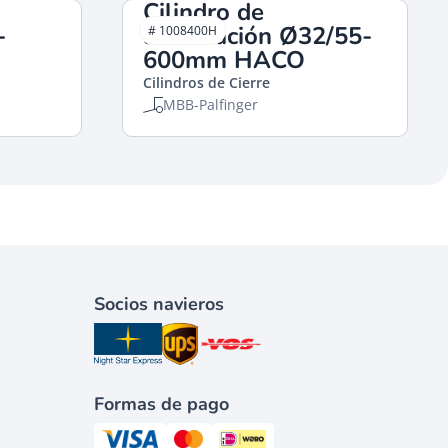
Cilindro de
-
articulación Ø32/55-
# 1008400H
600mm HACO
Cilindros de Cierre
MBB-Palfinger
Socios navieros
Formas de pago