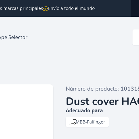
as marcas principales
Envío a todo el mundo
ype Selector
Número de producto:
10131
Dust cover H
Adecuado para
MBB-Palfinger