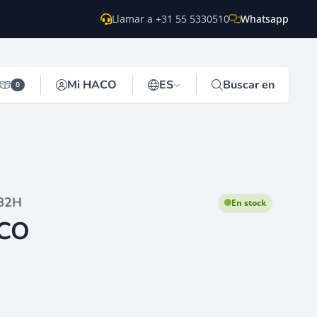
Llamar a +31 55 5330510
Whatsapp
Mi HACO
ES
Buscar en
0
82H
En stock
ACO