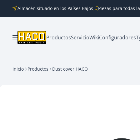
Ir al contenido
Almacén situado en los Países Bajos
Piezas para todas l
Productos
Servicio
Wiki
Configuradores
T
Abrir menú
Inicio
Productos
Dust cover HACO