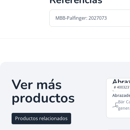
Referencias
MBB-Palfinger: 2027073
Ver más
Abra
90mm
# 400323
productos
Abrazad
Bär Ca
gener
Productos relacionados