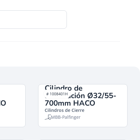
Cilindro de
articulación Ø32/55-
# 1008401H
CO
700mm HACO
Cilindros de Cierre
MBB-Palfinger