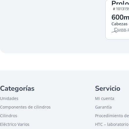
Prol
vást
# 101315
600
Cabezas 
MBB-P
Categorías
Servicio
Unidades
Mi cuenta
Componentes de cilindros
Garantía
Cilindros
Procedimiento de
Eléctrico Varios
HTC – laboratorio