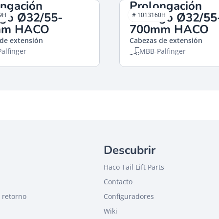
ongación
Prolongación
ago Ø32/55-
vástago Ø32/55
9H
# 1013160H
mm HACO
700mm HACO
de extensión
Cabezas de extensión
alfinger
MBB-Palfinger
Descubrir
Haco Tail Lift Parts
Contacto
 retorno
Configuradores
Wiki