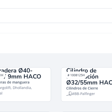
zadera Ø40-
Cilindro de
 / 9mm HACO
articulación
1H
# 1008125H
Ø32/55mm HA
eras de manguera
rgolift, Dhollandia,
Cilindros de Cierre
al
MBB-Palfinger