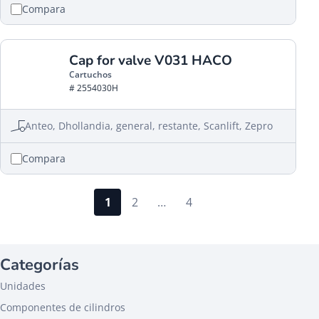
Compara
Cap for valve V031 HACO
Cartuchos
# 2554030H
Anteo, Dhollandia, general, restante, Scanlift, Zepro
Compara
1
2
…
4
Categorías
Unidades
Componentes de cilindros