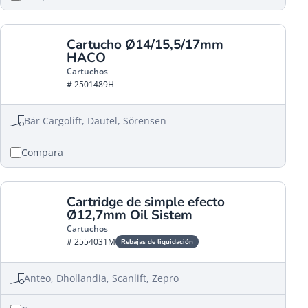
Cartucho Ø14/15,5/17mm
HACO
Cartuchos
# 2501489H
Bär Cargolift, Dautel, Sörensen
Compara
Cartridge de simple efecto
Ø12,7mm Oil Sistem
Cartuchos
# 2554031M
Rebajas de liquidación
Anteo, Dhollandia, Scanlift, Zepro