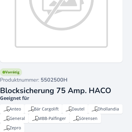
Vorrätig
Produktnummer:
5502500H
Blocksicherung 75 Amp. HACO
Geeignet für
Anteo
Bär Cargolift
Dautel
Dhollandia
General
MBB-Palfinger
Sörensen
Zepro