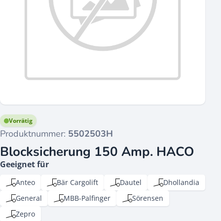
Vorrätig
Produktnummer:
5502503H
Blocksicherung 150 Amp. HACO
Geeignet für
Anteo
Bär Cargolift
Dautel
Dhollandia
General
MBB-Palfinger
Sörensen
Zepro