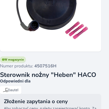
W magazynie
Numer produktu:
4507516H
Sterownik nożny "Heben" HACO
Odpowiedni dla
Dautel
Złożenie zapytania o ceny
Aby zobaczyć ceny, należy zarejestrować konto. Za