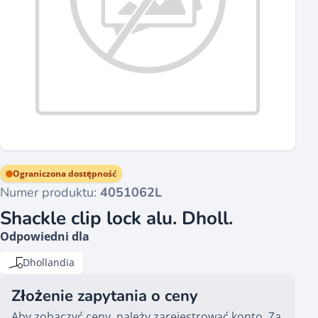
Ograniczona dostępność
Numer produktu:
4051062L
Shackle clip lock alu. Dholl.
Odpowiedni dla
Dhollandia
Złożenie zapytania o ceny
Aby zobaczyć ceny, należy zarejestrować konto. Za