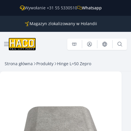
Przejdź do treści
Wywołanie +31 55 5330510
Whatsapp
Magazyn zlokalizowany w Holandii
Części do wszystkich głównych marek
Wysyłka na cały świat
Otwórz menu
Strona główna
Produkty
Hinge L=50 Zepro