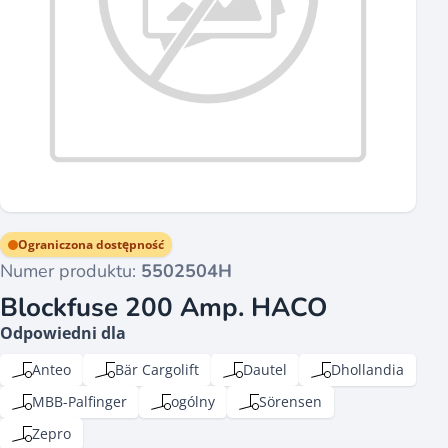
Ograniczona dostępność
Numer produktu:
5502504H
Blockfuse 200 Amp. HACO
Odpowiedni dla
Anteo
Bär Cargolift
Dautel
Dhollandia
MBB-Palfinger
ogólny
Sörensen
Zepro