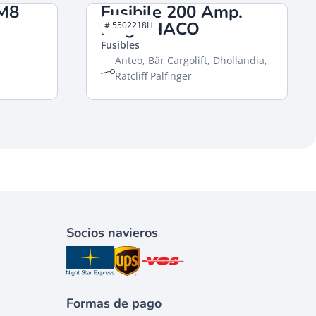
 M8
Fusibile 200 Amp.
Mega HACO
# 5502218H
Fusibles
Anteo, Bär Cargolift, Dhollandia,
Ratcliff Palfinger
Socios navieros
Formas de pago