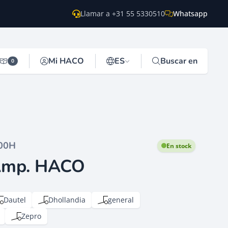
Llamar a +31 55 5330510
Whatsapp
Mi HACO
ES
Buscar en
0
00H
En stock
 Amp. HACO
Dautel
Dhollandia
general
Zepro