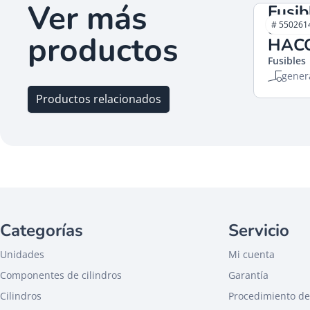
Ver más
Fusib
aisla
# 550261
productos
HAC
Fusibles
gener
Productos relacionados
Categorías
Servicio
Unidades
Mi cuenta
Componentes de cilindros
Garantía
Cilindros
Procedimiento de