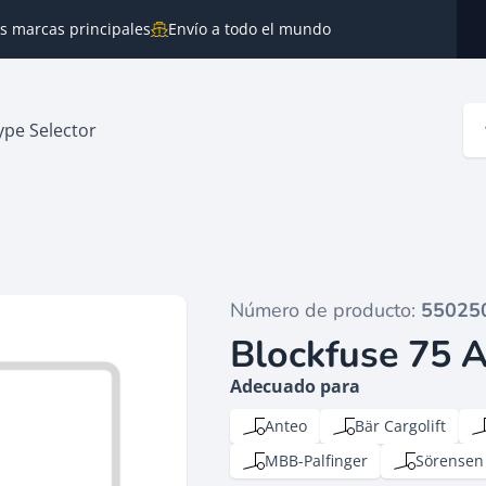
as marcas principales
Envío a todo el mundo
ype Selector
Número de producto:
55025
Blockfuse 75
Adecuado para
Anteo
Bär Cargolift
MBB-Palfinger
Sörensen