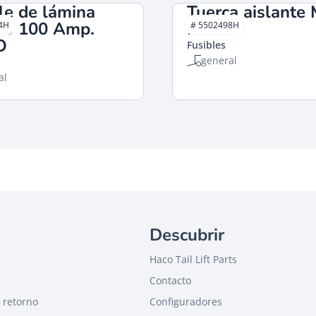
le de lámina
Tuerca aislante
do 100 Amp.
HACO
4H
# 5502498H
O
Fusibles
general
al
Descubrir
Haco Tail Lift Parts
Contacto
 retorno
Configuradores