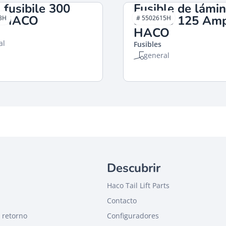
fusibile 300
Fusible de lámi
 HACO
aislado 125 Amp
3H
# 5502615H
HACO
al
Fusibles
general
Descubrir
Haco Tail Lift Parts
Contacto
 retorno
Configuradores