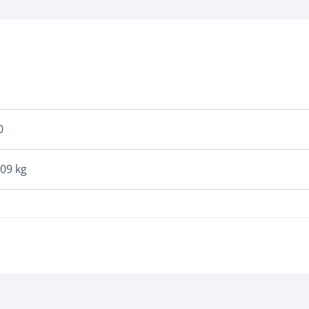
0
009 kg