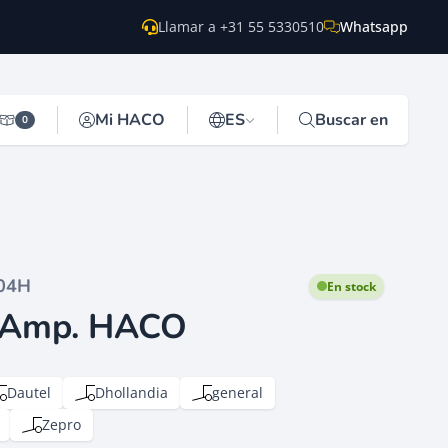
Llamar a +31 55 5330510
Whatsapp
Mi HACO
ES
Buscar en
0
04H
En stock
0 Amp. HACO
Dautel
Dhollandia
general
Zepro