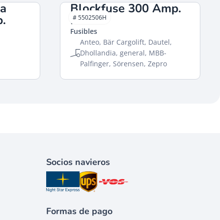
na
Blockfuse 300 Amp.
.
HACO
# 5502506H
Fusibles
Anteo, Bär Cargolift, Dautel,
Dhollandia, general, MBB-
Palfinger, Sörensen, Zepro
Socios navieros
Formas de pago