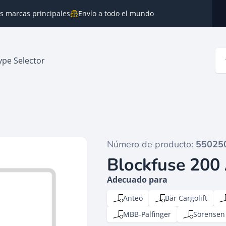
as marcas principales
Envío a todo el mundo
ype Selector
Número de producto:
55025
Blockfuse 20
Adecuado para
Anteo
Bär Cargolift
MBB-Palfinger
Sörensen