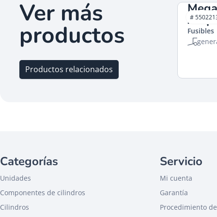
Ver más
Mega 
Amp.
# 550221
productos
Fusibles
gener
Productos relacionados
Categorías
Servicio
Unidades
Mi cuenta
Componentes de cilindros
Garantía
Cilindros
Procedimiento de