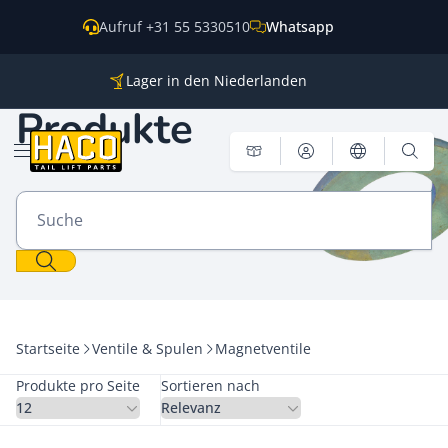
Zum Inhalt springen
Aufruf +31 55 5330510
Whatsapp
Lager in den Niederlanden
Ersatzteile für alle gängigen Marken
Produkte
Weltweite Versendung
Menü öffnen
Suche
Startseite
Ventile & Spulen
Magnetventile
Produkte pro Seite
Sortieren nach