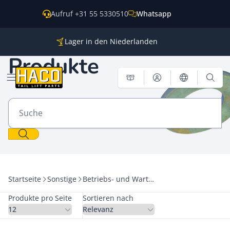
Zum Inhalt springen
Aufruf +31 55 5330510
Whatsapp
Lager in den Niederlanden
Ersatzteile für alle gängigen Marken
Produkte
Weltweite Versendung
Menü öffnen
Suche
Startseite
Sonstige
Betriebs- und Wartungsleitfäden
Produkte pro Seite
Sortieren nach