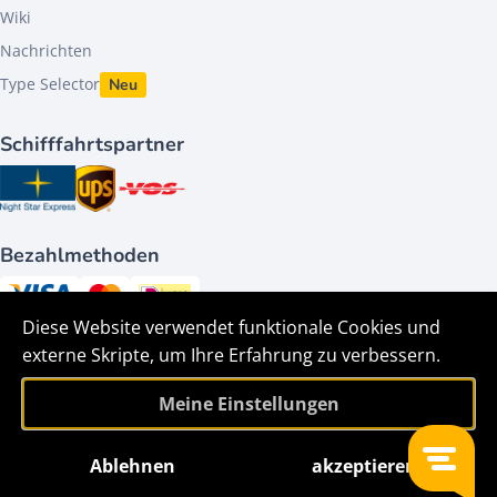
Wiki
Nachrichten
Type Selector
Neu
Schifffahrtspartner
Bezahlmethoden
Diese Website verwendet funktionale Cookies und
Folge uns auf
externe Skripte, um Ihre Erfahrung zu verbessern.
Meine Einstellungen
Ablehnen
akzeptieren
Filter
©2026 - HACO parts bv - Alle Rechte vorbehalten