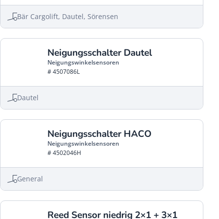
Bär Cargolift, Dautel, Sörensen
Neigungsschalter Dautel
Neigungswinkelsensoren
# 4507086L
Dautel
Neigungsschalter HACO
Neigungswinkelsensoren
# 4502046H
General
Reed Sensor niedrig 2×1 + 3×1