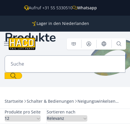
Zum Inhalt springen
Aufruf +31 55 5330510
Whatsapp
Lager in den Niederlanden
Ersatzteile für alle gängigen Marken
Produkte
Weltweite Versendung
Menü öffnen
Suche
Startseite
Schalter & Bedienungen
Neigungswinkelsensoren
Produkte pro Seite
Sortieren nach