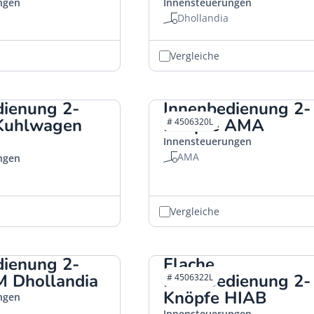
ngen
Innensteuerungen
Dhollandia
Vergleiche
dienung 2-
Innenbedienung 2-
Kuhlwagen
Knöpfe AMA
# 4506320L
Innensteuerungen
AMA
ngen
Vergleiche
dienung 2-
Flache
M Dhollandia
Innenbedienung 2-
# 4506322L
Knöpfe HIAB
ngen
Innensteuerungen