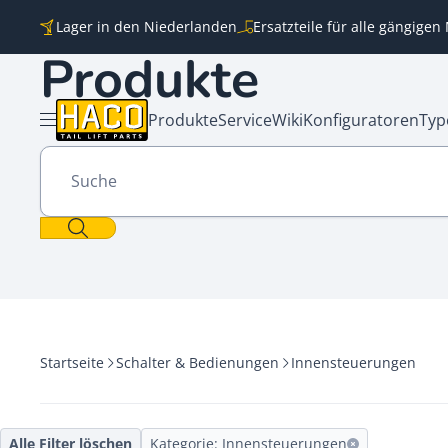
Zum Inhalt springen
Lager in den Niederlanden
Ersatzteile für alle gängige
Produkte
Produkte
Service
Wiki
Konfiguratoren
Typ
Menü öffnen
Suche
Startseite
Schalter & Bedienungen
Innensteuerungen
Alle Filter löschen
Kategorie: Innensteuerungen