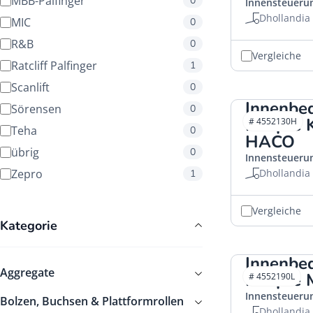
MBB-Palfinger
0
Innensteueru
Dhollandia
MIC
0
R&B
0
Vergleiche
Ratcliff Palfinger
1
Scanlift
0
Innenbe
Sörensen
0
Knöpfe 
# 4552130H
Teha
0
HACO
übrig
0
Innensteueru
Zepro
Dhollandia
1
Vergleiche
Kategorie
Innenbe
Aggregate
Knöpfe 
# 4552190L
Innensteueru
Bolzen, Buchsen & Plattformrollen
Dhollandia