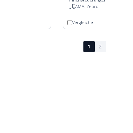
AMA, Zepro
Vergleiche
1
2