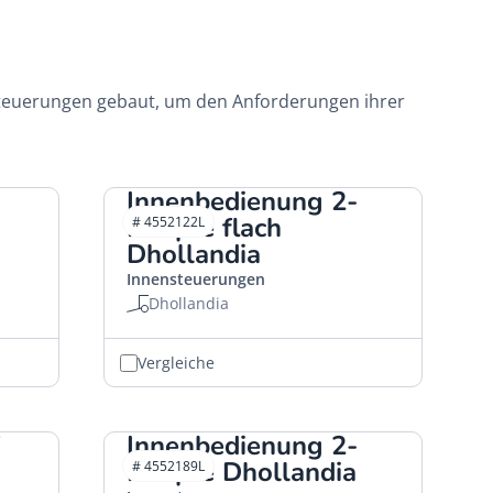
 Steuerungen gebaut, um den Anforderungen ihrer
Innenbedienung 2-
Knöpfe flach
# 4552122L
Dhollandia
Innensteuerungen
Dhollandia
Vergleiche
Innenbedienung 2-
Knöpfe Dhollandia
# 4552189L