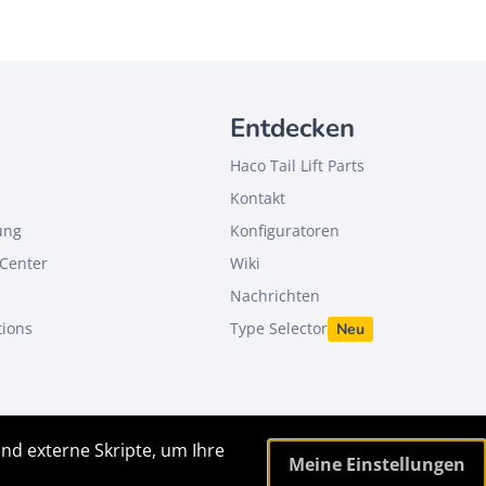
Entdecken
Haco Tail Lift Parts
Kontakt
ung
Konfiguratoren
Center
Wiki
Nachrichten
tions
Type Selector
Neu
nd externe Skripte, um Ihre
Meine Einstellungen