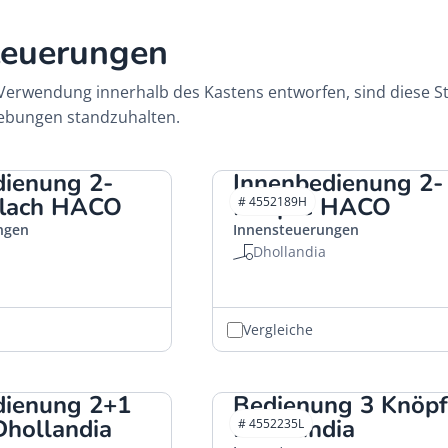
teuerungen
ie Verwendung innerhalb des Kastens entworfen, sind diese
ebungen standzuhalten.
dienung 2-
Innenbedienung 2-
flach HACO
Knöpfe HACO
# 4552189H
ngen
Innensteuerungen
Dhollandia
Vergleiche
dienung 2+1
Bedienung 3 Knöpf
Dhollandia
Dhollandia
# 4552235L