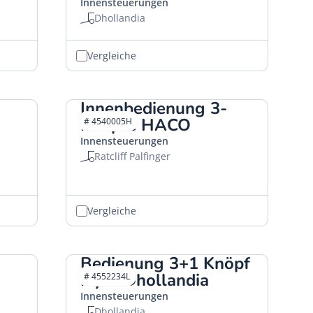
Innensteuerungen
Dhollandia
Vergleiche
Innenbedienung 3-
Knöpfe HACO
# 4540005H
Innensteuerungen
Ratcliff Palfinger
Vergleiche
Bedienung 3+1 Knöpf
Hydr Dhollandia
# 4552234L
Innensteuerungen
Dhollandia