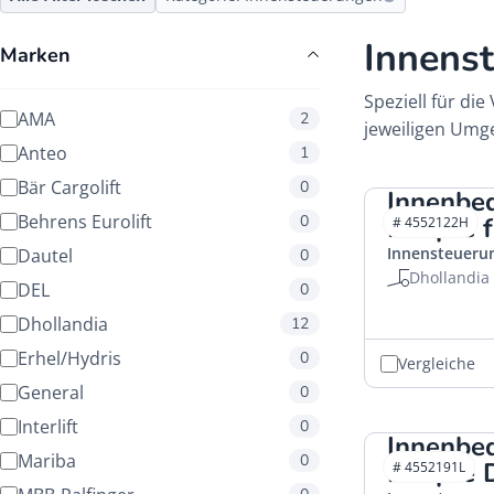
Innens
Marken
Speziell für d
AMA
2
jeweiligen Umg
Anteo
1
Bär Cargolift
0
Innenbe
Behrens Eurolift
0
Knöpfe 
# 4552122H
Innensteueru
Dautel
0
Dhollandia
DEL
0
Dhollandia
12
Erhel/Hydris
0
Vergleiche
General
0
Interlift
0
Innenbe
Mariba
0
Knöpfe 
# 4552191L