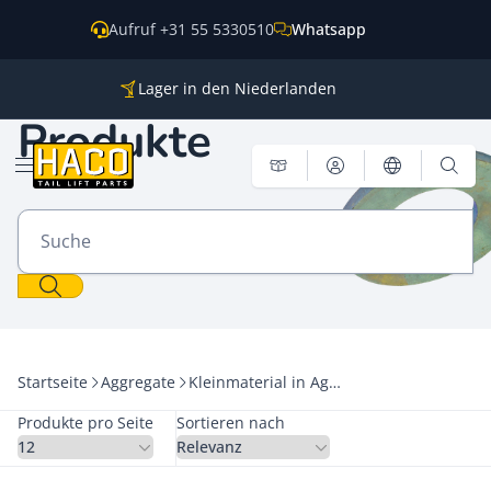
Zum Inhalt springen
Aufruf +31 55 5330510
Whatsapp
Lager in den Niederlanden
Ersatzteile für alle gängigen Marken
Produkte
Weltweite Versendung
Menü öffnen
Suche
Startseite
Aggregate
Kleinmaterial in Aggregat
Produkte pro Seite
Sortieren nach